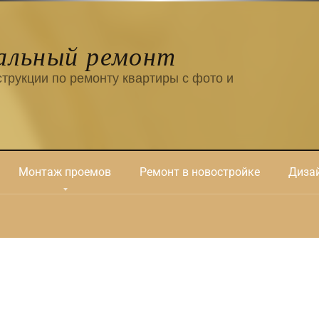
альный ремонт
трукции по ремонту квартиры с фото и
Монтаж проемов
Ремонт в новостройке
Дизай