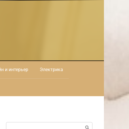
н и интерьер
Электрика
Поиск: