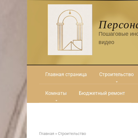
Перейти
к
контенту
Персон
Пошаговые инс
видео
Главная страница
Строительство
Комнаты
Бюджетный ремонт
Главная
»
Строительство