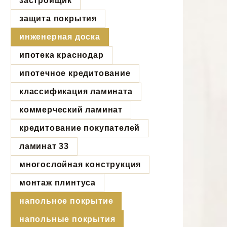
застройщик
защита покрытия
инженерная доска
ипотека краснодар
ипотечное кредитование
классификация ламината
коммерческий ламинат
кредитование покупателей
ламинат 33
многослойная конструкция
монтаж плинтуса
напольное покрытие
напольные покрытия