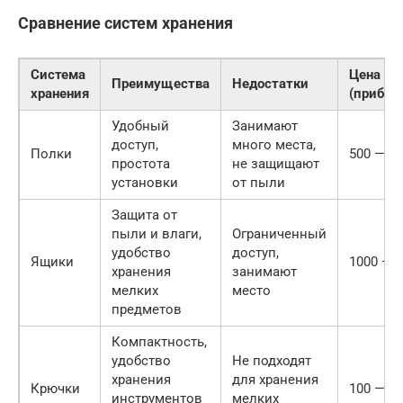
Сравнение систем хранения
Система
Цена
Преимущества
Недостатки
хранения
(прибли
Удобный
Занимают
доступ,
много места,
Полки
500 — 20
простота
не защищают
установки
от пыли
Защита от
пыли и влаги,
Ограниченный
удобство
доступ,
Ящики
1000 — 5
хранения
занимают
мелких
место
предметов
Компактность,
удобство
Не подходят
хранения
для хранения
Крючки
100 — 50
инструментов
мелких