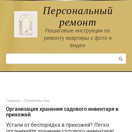
Перейти
Персональный
к
контенту
ремонт
Пошаговые инструкции по
ремонту квартиры с фото и
видео
Поиск:
Главная
»
Строительство
Организация хранения садового инвентаря в
прихожей
Устали от беспорядка в прихожей? Легко
организуйте хранение садового инвентаря!