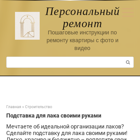
Перейти
Персональный
к
контенту
ремонт
Пошаговые инструкции по
ремонту квартиры с фото и
видео
Поиск:
Главная
»
Строительство
Подставка для лака своими руками
Мечтаете об идеальной организации лаков?
Сделайте подставку для лака своими руками!
Легко, красиво и бюджетно – воплотите свои