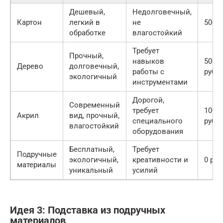
Дешевый,
Недолговечный,
Картон
легкий в
не
50-10
обработке
влагостойкий
Требует
Прочный,
навыков
500-1
Дерево
долговечный,
работы с
руб.
экологичный
инструментами
Дорогой,
Современный
требует
1000-
Акрил
вид, прочный,
специального
руб.
влагостойкий
оборудования
Бесплатный,
Требует
Подручные
экологичный,
креативности и
0 руб
материалы
уникальный
усилий
Идея 3: Подставка из подручных
материалов