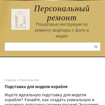
Перейти
Персональный
к
контенту
ремонт
Пошаговые инструкции по
ремонту квартиры с фото и
видео
Поиск:
Главная
»
Строительство
Подставка для модели корабля
Ищете идеальную подставку для модели
корабля? Узнайте, как создать уникальную и
красивую подставку своими руками! Экономия,