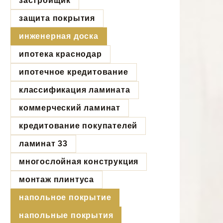
застройщик
защита покрытия
инженерная доска
ипотека краснодар
ипотечное кредитование
классификация ламината
коммерческий ламинат
кредитование покупателей
ламинат 33
многослойная конструкция
монтаж плинтуса
напольное покрытие
напольные покрытия