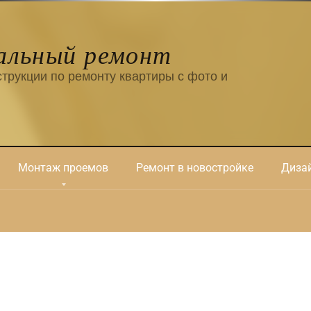
альный ремонт
трукции по ремонту квартиры с фото и
Монтаж проемов
Ремонт в новостройке
Дизай