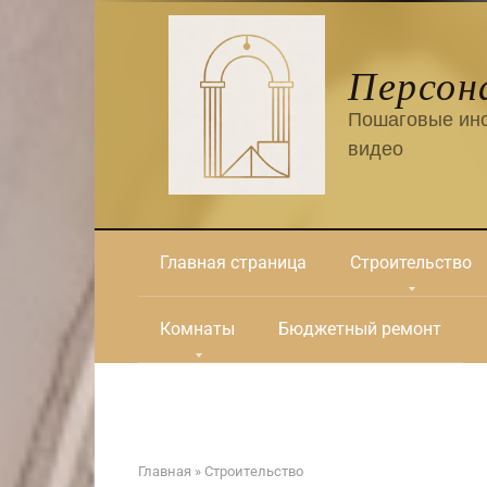
Перейти
к
контенту
Персон
Пошаговые инс
видео
Главная страница
Строительство
Комнаты
Бюджетный ремонт
Главная
»
Строительство