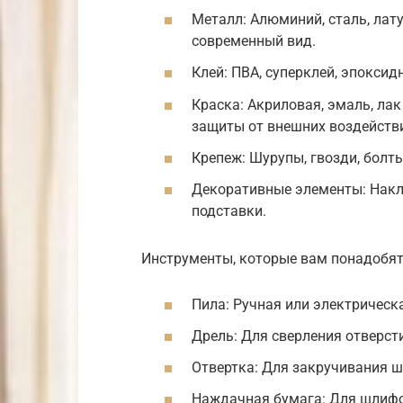
Металл: Алюминий, сталь, лат
современный вид.
Клей: ПВА, суперклей, эпоксид
Краска: Акриловая, эмаль, ла
защиты от внешних воздейств
Крепеж: Шурупы, гвозди, болт
Декоративные элементы: Накл
подставки.
Инструменты, которые вам понадобят
Пила: Ручная или электрическ
Дрель: Для сверления отверст
Отвертка: Для закручивания ш
Наждачная бумага: Для шлифо