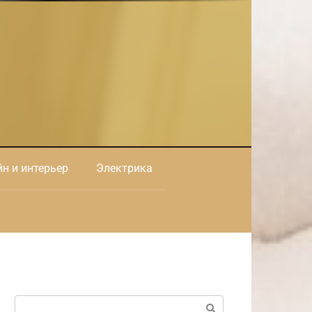
н и интерьер
Электрика
Поиск: