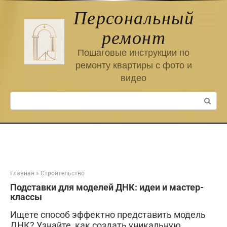
Перейти
Персональный
к
контенту
ремонт
Пошаговые инструкции по
ремонту квартиры с фото и
видео
Поиск:
Главная
»
Строительство
Подставки для моделей ДНК: идеи и мастер-
классы
Ищете способ эффектно представить модель
ДНК? Узнайте, как создать уникальную