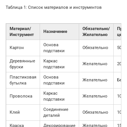
Таблица 1: Список материалов и инструментов
Материал/
Обязательно/
При
Назначение
Инструмент
Желательно
цена 
Основа
Картон
Обязательно
50
подставки
Деревянные
Каркас
Желательно
200
бруски
подставки
Пластиковая
Основа
Желательно
Бесп
бутылка
подставки
Каркас
Проволока
Желательно
100
подставки
Соединение
Клей
Обязательно
100
деталей
Краска
Декорирование
Желательно
150