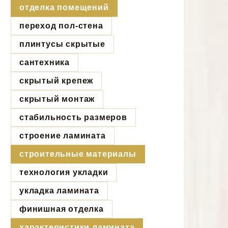
отделка помещений
переход пол-стена
плинтусы скрытые
сантехника
скрытый крепеж
скрытый монтаж
стабильность размеров
строение ламината
строительные материалы
технология укладки
укладка ламината
финишная отделка
характеристики ламината