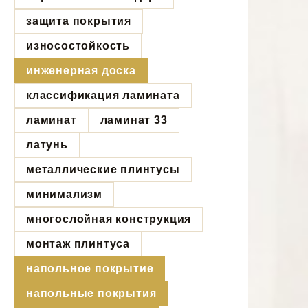
защита покрытия
износостойкость
инженерная доска
классификация ламината
ламинат
ламинат 33
латунь
металлические плинтусы
минимализм
многослойная конструкция
монтаж плинтуса
напольное покрытие
напольные покрытия