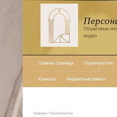
Перейти
к
контенту
Персон
Пошаговые инс
видео
Главная страница
Строительство
Комнаты
Бюджетный ремонт
Главная
»
Строительство