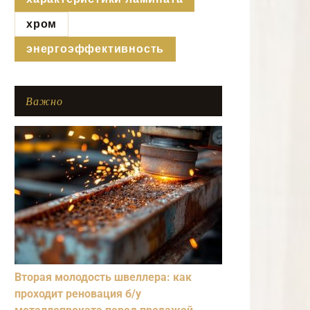
хром
энергоэффективность
Важно
Вторая молодость швеллера: как
проходит реновация б/у