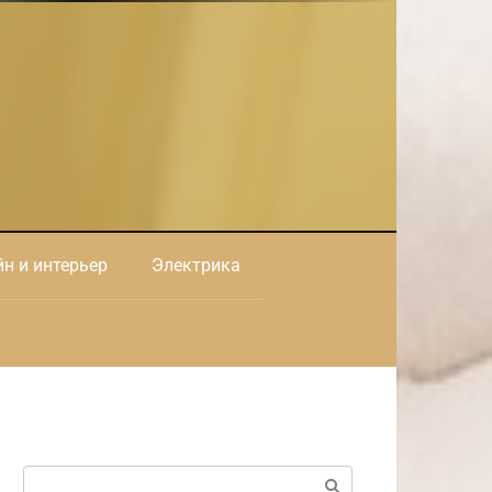
н и интерьер
Электрика
Поиск: