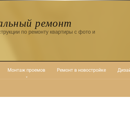
альный ремонт
трукции по ремонту квартиры с фото и
Монтаж проемов
Ремонт в новостройке
Дизай