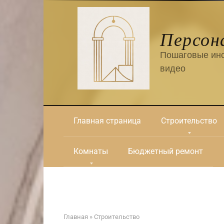
Перейти
к
контенту
Персон
Пошаговые инс
видео
Главная страница
Строительство
Комнаты
Бюджетный ремонт
Главная
»
Строительство