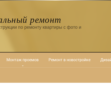
альный ремонт
трукции по ремонту квартиры с фото и
Монтаж проемов
Ремонт в новостройке
Дизай