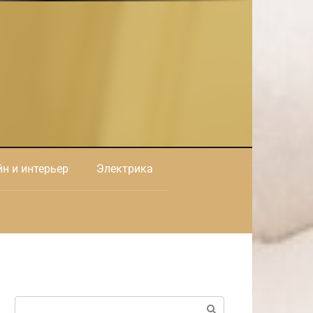
н и интерьер
Электрика
Поиск: