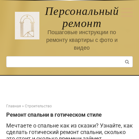
Перейти
Персональный
к
контенту
ремонт
Пошаговые инструкции по
ремонту квартиры с фото и
видео
Поиск:
Главная
»
Строительство
Ремонт спальни в готическом стиле
Мечтаете о спальне как из сказки? Узнайте, как
сделать готический ремонт спальни, сколько
это стоит и сколько времени займет.