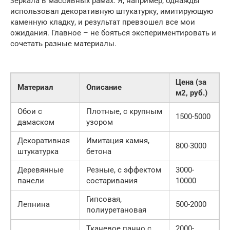
зеркала в массивных рамах. Я, например, однажды
использовал декоративную штукатурку, имитирующую
каменную кладку, и результат превзошел все мои
ожидания. Главное – не бояться экспериментировать и
сочетать разные материалы.
Цена (за
Материал
Описание
м2, руб.)
Обои с
Плотные, с крупным
1500-5000
дамаском
узором
Декоративная
Имитация камня,
800-3000
штукатурка
бетона
Деревянные
Резные, с эффектом
3000-
панели
состаривания
10000
Гипсовая,
Лепнина
500-2000
полиуретановая
Тканевое панно с
2000-