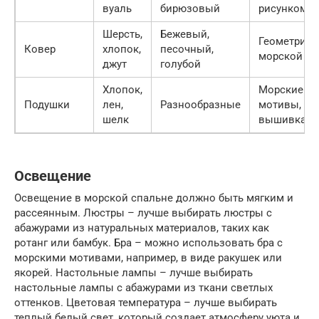
вуаль
бирюзовый
рисунком
Шерсть,
Бежевый,
Геометриче
Ковер
хлопок,
песочный,
морской м
джут
голубой
Хлопок,
Морские
Подушки
лен,
Разнообразные
мотивы,
шелк
вышивка
Освещение
Освещение в морской спальне должно быть мягким и
рассеянным. Люстры – лучше выбирать люстры с
абажурами из натуральных материалов, таких как
ротанг или бамбук. Бра – можно использовать бра с
морскими мотивами, например, в виде ракушек или
якорей. Настольные лампы – лучше выбирать
настольные лампы с абажурами из ткани светлых
оттенков. Цветовая температура – лучше выбирать
теплый белый свет, который создает атмосферу уюта и