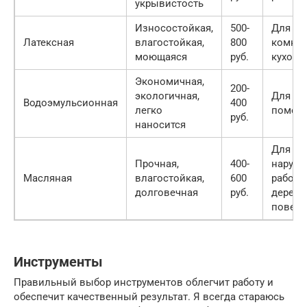
укрывистость
Износостойкая,
500-
Для ва
Латексная
влагостойкая,
800
комнат
моющаяся
руб.
кухонь
Экономичная,
200-
экологичная,
Для су
Водоэмульсионная
400
легко
помещ
руб.
наносится
Для
Прочная,
400-
наруж
Масляная
влагостойкая,
600
работ,
долговечная
руб.
дерев
поверх
Инструменты
Правильный выбор инструментов облегчит работу и
обеспечит качественный результат. Я всегда стараюсь