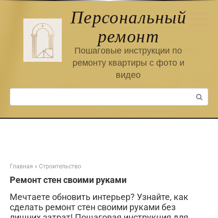
Перейти
Персональный
к
контенту
ремонт
Пошаговые инструкции по
ремонту квартиры с фото и
видео
Поиск:
Главная
»
Строительство
Ремонт стен своими руками
Мечтаете обновить интерьер? Узнайте, как
сделать ремонт стен своими руками без
лишних затрат! Пошаговая инструкция для