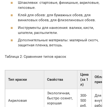
Шпаклевки: стартовые, финишные, акриловые,
гипсовые.
Клей для обоев: для бумажных обоев, для
виниловых обоев, для флизелиновых обоев.
Инструменты для нанесения: валики, кисти,
шпатели, распылители.
Дополнительные материалы: малярный скотч,
защитная пленка, ветошь.
Таблица 2: Сравнение типов красок
Цена
Област
Тип краски
Свойства
(за 1
примен
л)
Экологичная,
300-
Для
быстро сохнет,
Акриловая
500
внутре
хорошая
руб.
работ