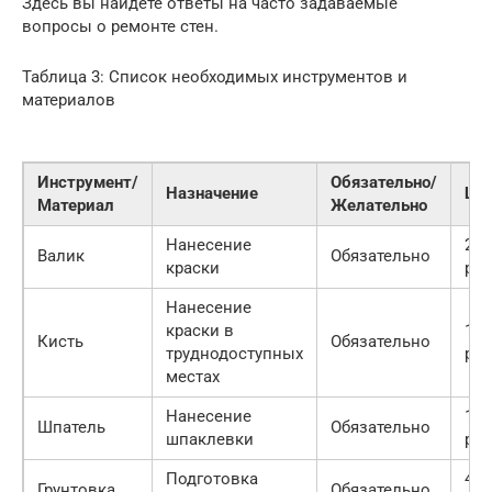
Здесь вы найдете ответы на часто задаваемые
вопросы о ремонте стен.
Таблица 3: Список необходимых инструментов и
материалов
Инструмент/
Обязательно/
Назначение
Це
Материал
Желательно
Нанесение
200
Валик
Обязательно
краски
руб
Нанесение
краски в
100
Кисть
Обязательно
труднодоступных
руб
местах
Нанесение
150
Шпатель
Обязательно
шпаклевки
руб
Подготовка
400
Грунтовка
Обязательно