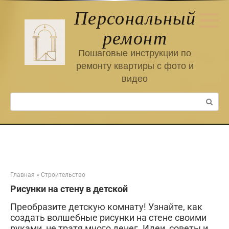
Перейти
Персональный
к
контенту
ремонт
Пошаговые инструкции по
ремонту квартиры с фото и
видео
Поиск:
Главная
»
Строительство
Рисунки на стену в детской
Преобразите детскую комнату! Узнайте, как
создать волшебные рисунки на стене своими
руками, не тратя много денег. Идеи, советы и