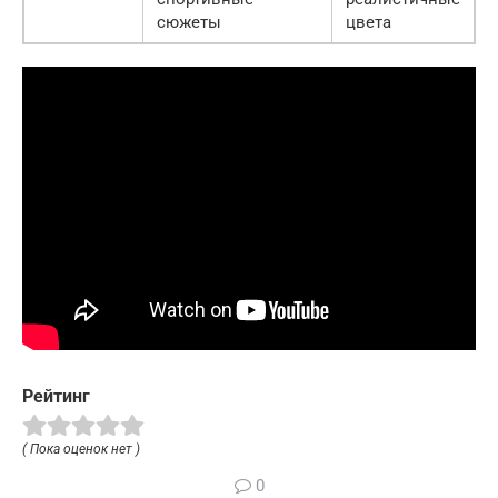
сюжеты
цвета
Рейтинг
( Пока оценок нет )
0