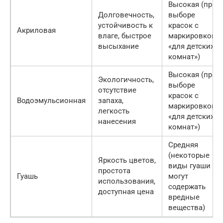
Высокая (при
Долговечность,
выборе
устойчивость к
красок с
Акриловая
влаге, быстрое
маркировкой
высыхание
«для детских
комнат»)
Высокая (при
Экологичность,
выборе
отсутствие
красок с
Водоэмульсионная
запаха,
маркировкой
легкость
«для детских
нанесения
комнат»)
Средняя
(некоторые
Яркость цветов,
виды гуаши
простота
Гуашь
могут
использования,
содержать
доступная цена
вредные
вещества)