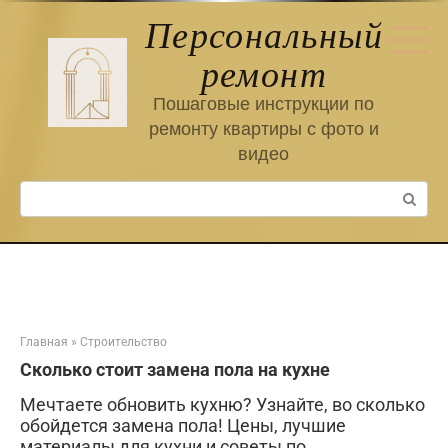
Перейти
Персональный
к
контенту
ремонт
Пошаговые инструкции по
ремонту квартиры с фото и
видео
Поиск:
Главная
»
Строительство
Сколько стоит замена пола на кухне
Мечтаете обновить кухню? Узнайте, во сколько
обойдется замена пола! Цены, лучшие
материалы для кухни и советы по