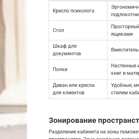
Эргономичн
Кресло психолога
подлокотни
Просторный
Стол
ящиками
Шкаф для
Вместитель
документов
Настенные 
Полки
книг и мат
Диван или кресла
Удобные, мя
для клиентов
стилем каб
Зонирование пространс
Разделение кабинета на зоны поможе