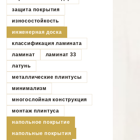
защита покрытия
износостойкость
инженерная доска
классификация ламината
ламинат
ламинат 33
латунь
металлические плинтусы
минимализм
многослойная конструкция
монтаж плинтуса
напольное покрытие
напольные покрытия