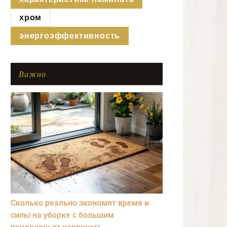
хром
энергоэффективность
Важно
Сколько реально экономят время и
силы на уборке с большим