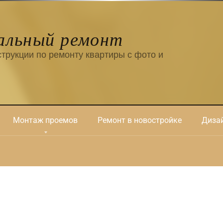
альный ремонт
трукции по ремонту квартиры с фото и
Монтаж проемов
Ремонт в новостройке
Дизай