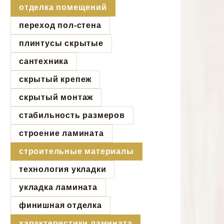
отделка помещений
переход пол-стена
плинтусы скрытые
сантехника
скрытый крепеж
скрытый монтаж
стабильность размеров
строение ламината
строительные материалы
технология укладки
укладка ламината
финишная отделка
характеристики ламината