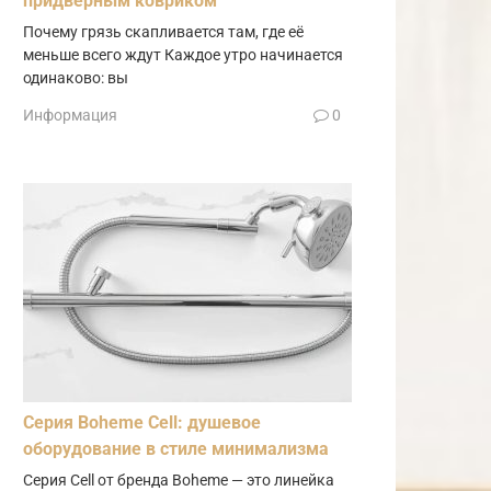
придверным ковриком
Почему грязь скапливается там, где её
меньше всего ждут Каждое утро начинается
одинаково: вы
Информация
0
Серия Boheme Cell: душевое
оборудование в стиле минимализма
Серия Cell от бренда Boheme — это линейка