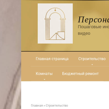
Перейти
к
контенту
Персон
Пошаговые инс
видео
Главная страница
Строительство
Комнаты
Бюджетный ремонт
Главная
»
Строительство