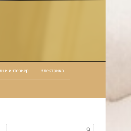
н и интерьер
Электрика
Поиск: