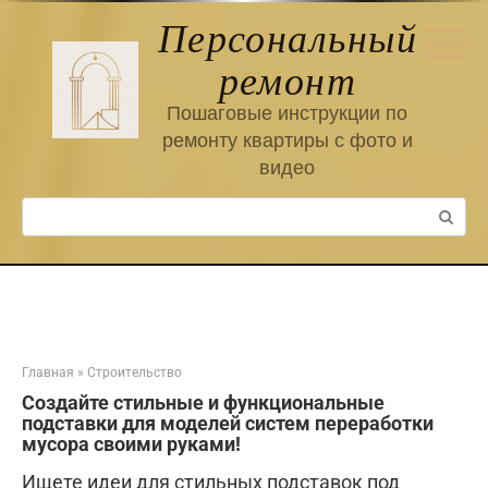
Перейти
Персональный
к
контенту
ремонт
Пошаговые инструкции по
ремонту квартиры с фото и
видео
Поиск:
Главная
»
Строительство
Создайте стильные и функциональные
подставки для моделей систем переработки
мусора своими руками!
Ищете идеи для стильных подставок под