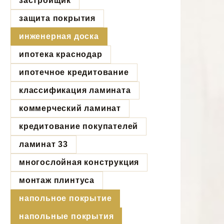
застройщик
защита покрытия
инженерная доска
ипотека краснодар
ипотечное кредитование
классификация ламината
коммерческий ламинат
кредитование покупателей
ламинат 33
многослойная конструкция
монтаж плинтуса
напольное покрытие
напольные покрытия