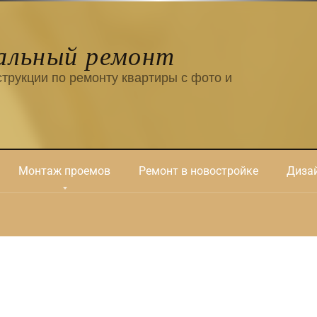
альный ремонт
трукции по ремонту квартиры с фото и
Монтаж проемов
Ремонт в новостройке
Дизай