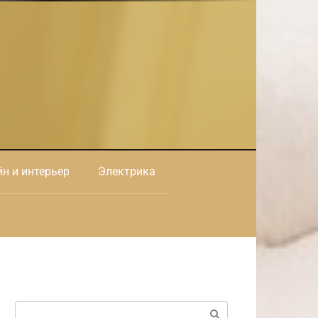
н и интерьер
Электрика
Поиск: