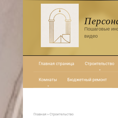
Перейти
к
контенту
Персон
Пошаговые инс
видео
Главная страница
Строительство
Комнаты
Бюджетный ремонт
Главная
»
Строительство