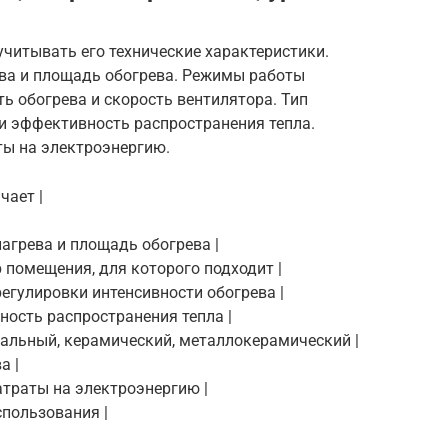
читывать его технические характеристики.
ва и площадь обогрева. Режимы работы
ь обогрева и скорость вентилятора. Тип
и эффективность распространения тепла.
ты на электроэнергию.
чает |
нагрева и площадь обогрева |
р помещения, для которого подходит |
регулировки интенсивности обогрева |
вность распространения тепла |
иральный, керамический, металлокерамический |
а |
 Затраты на электроэнергию |
спользования |