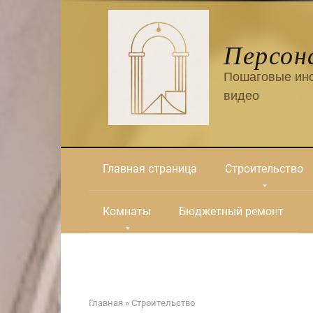
Перейти
к
контенту
Персон
Пошаговые инс
видео
Главная страница
Строительство
Комнаты
Бюджетный ремонт
Главная
»
Строительство