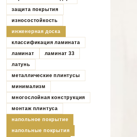
защита покрытия
износостойкость
инженерная доска
классификация ламината
ламинат
ламинат 33
латунь
металлические плинтусы
минимализм
многослойная конструкция
монтаж плинтуса
напольное покрытие
напольные покрытия