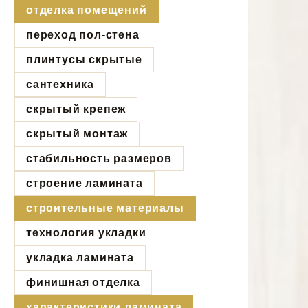
отделка помещений
переход пол-стена
плинтусы скрытые
сантехника
скрытый крепеж
скрытый монтаж
стабильность размеров
строение ламината
строительные материалы
технология укладки
укладка ламината
финишная отделка
характеристики ламината