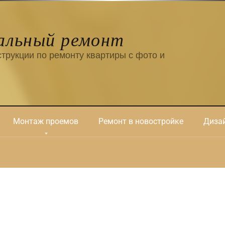
альный ремонт
трукции по ремонту квартиры с фото и
Монтаж проемов
Ремонт в новостройке
Дизай