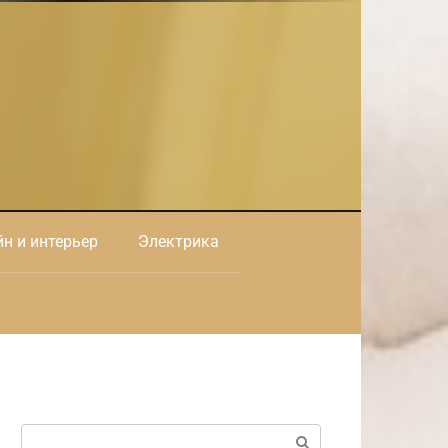
н и интерьер
Электрика
Поиск: