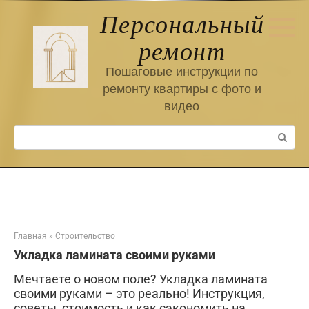
Перейти
Персональный
к
контенту
ремонт
Пошаговые инструкции по
ремонту квартиры с фото и
видео
Поиск:
Главная
»
Строительство
Укладка ламината своими руками
Мечтаете о новом поле? Укладка ламината
своими руками – это реально! Инструкция,
советы, стоимость и как сэкономить на