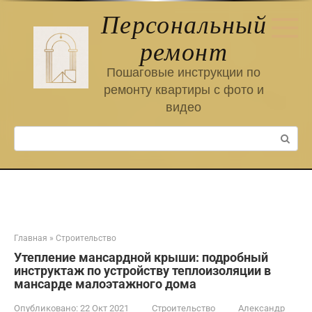
Перейти
Персональный
к
контенту
ремонт
Пошаговые инструкции по
ремонту квартиры с фото и
видео
Поиск:
Главная
»
Строительство
Утепление мансардной крыши: подробный
инструктаж по устройству теплоизоляции в
мансарде малоэтажного дома
Опубликовано:
22 Окт 2021
Строительство
Александр