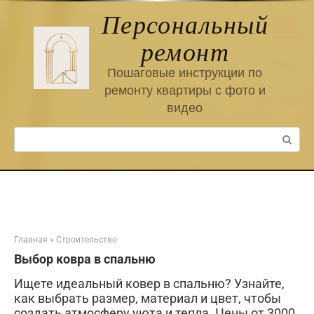
Перейти
Персональный
к
контенту
ремонт
Пошаговые инструкции по
ремонту квартиры с фото и
видео
Поиск:
Главная
»
Строительство
Выбор ковра в спальню
Ищете идеальный ковер в спальню? Узнайте,
как выбрать размер, материал и цвет, чтобы
создать атмосферу уюта и тепла. Цены от 3000