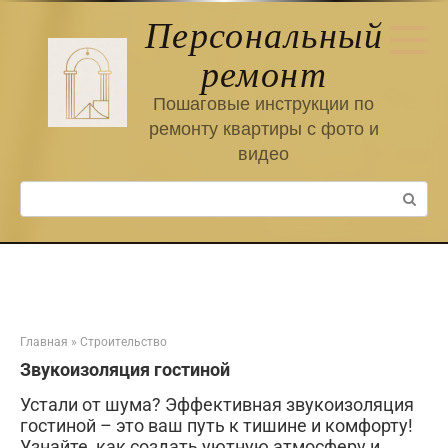
Перейти
Персональный
к
контенту
ремонт
Пошаговые инструкции по
ремонту квартиры с фото и
видео
Поиск:
Главная
»
Строительство
Звукоизоляция гостиной
Устали от шума? Эффективная звукоизоляция
гостиной – это ваш путь к тишине и комфорту!
Узнайте, как создать уютную атмосферу и