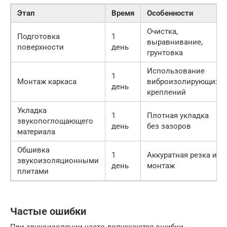
Этап
Время
Особенности
Очистка,
Подготовка
1
выравнивание,
поверхности
день
грунтовка
Использование
1
Монтаж каркаса
виброизолирующих
день
креплений
Укладка
1
Плотная укладка
звукопоглощающего
день
без зазоров
материала
Обшивка
1
Аккуратная резка и
звукоизоляционными
день
монтаж
плитами
Частые ошибки
При звукоизоляции часто допускаются ошибки,