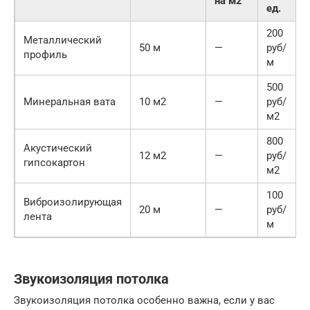
на м2
ед.
200
Металлический
50 м
—
руб/
профиль
м
500
Минеральная вата
10 м2
—
руб/
м2
800
Акустический
12 м2
—
руб/
гипсокартон
м2
100
Виброизолирующая
20 м
—
руб/
лента
м
Звукоизоляция потолка
Звукоизоляция потолка особенно важна, если у вас