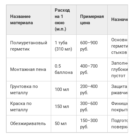
Расход
Название
на 1
Примерная
Назначени
материала
окно
цена
(м.п.)
Основная
Полиуретановый
1 туба
600–900
герметиза
герметик
(310 мл)
руб.
стыков
Заполнен
0.5
400–700
Монтажная пена
глубоких
баллона
руб.
пустот
Грунтовка по
200–400
Защита от
100 мл
металлу
руб.
ржавчины
Краска по
300–600
Финишно
150 мл
металлу
руб.
покрытие
150–300
Подготовк
Обезжириватель
50 мл
руб.
поверхнос