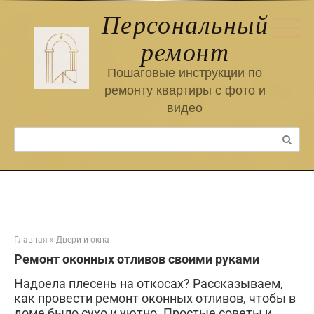
Перейти
Персональный
к
контенту
ремонт
Пошаговые инструкции по
ремонту квартиры с фото и
видео
Поиск:
Главная
»
Двери и окна
Ремонт оконных отливов своими руками
Надоела плесень на откосах? Рассказываем,
как провести ремонт оконных отливов, чтобы в
доме было сухо и уютно. Простые советы и