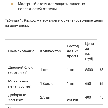
Малярный скотч для защиты лицевых
поверхностей от пены.
Таблица 1. Расход материалов и ориентировочные цены
на одну дверь
Цена
Расход
за
Наименование
Количество
на м2/
ед.
проем
(руб)
Дверной блок
1 шт.
1 шт.
8500
8500
(комплект)
Монтажная
1 баллон
1 шт.
650
650
пена (750 мл)
Доборный
1
2.5 шт.
400
1000
элемент
компл.