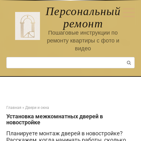
Перейти
Персональный
к
контенту
ремонт
Пошаговые инструкции по
ремонту квартиры с фото и
видео
Поиск:
Главная
»
Двери и окна
Установка межкомнатных дверей в
новостройке
Планируете монтаж дверей в новостройке?
Расскажем, когда начинать работы, сколько