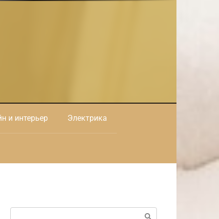
н и интерьер
Электрика
Поиск: