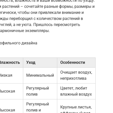
нность, влажность и ваши возможности по уходу.
м растений – сочетайте разные формы, размеры и
егически, чтобы они привлекали внимание и
ажды переборщил с количеством растений в
унглей, а не уюта. Пришлось пересмотреть
 гармоничные экземпляры.
иофильного дизайна
Влажность
Уход
Особенности
Очищает воздух,
Низкая
Минимальный
неприхотлива
Регулярный
Цветет, любит
Высокая
полив
влажный воздух
Регулярный
Крупные листья,
Высокая
полив и