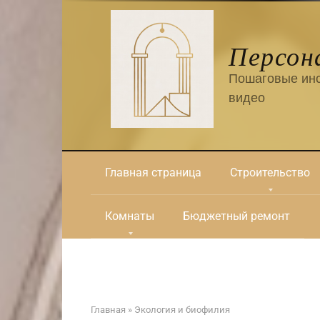
Перейти
к
контенту
Персон
Пошаговые инс
видео
Главная страница
Строительство
Комнаты
Бюджетный ремонт
Главная
»
Экология и биофилия