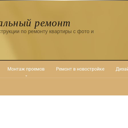
альный ремонт
трукции по ремонту квартиры с фото и
Монтаж проемов
Ремонт в новостройке
Дизай