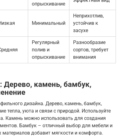
эффектный вид
опрыскивание
Неприхотлив,
Низкая
Минимальный
устойчив к
засухе
Регулярный
Разнообразие
Средняя
полив и
сортов, требует
опрыскивание
внимания
 Дерево, камень, бамбук,
менение
фильного дизайна. Дерево, камень, бамбук,
ие тепла, уюта и связи с природой. Используйте
ола. Камень можно использовать для создания
ементов. Бамбук – отличный выбор для мебели и
х материалов добавит мягкости и комфорта.