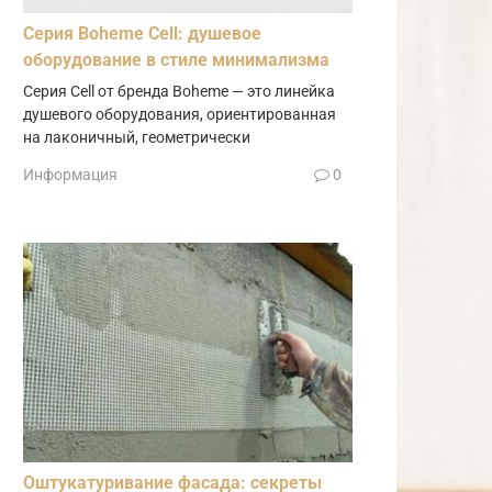
Серия Boheme Cell: душевое
оборудование в стиле минимализма
Серия Cell от бренда Boheme — это линейка
душевого оборудования, ориентированная
на лаконичный, геометрически
Информация
0
Оштукатуривание фасада: секреты