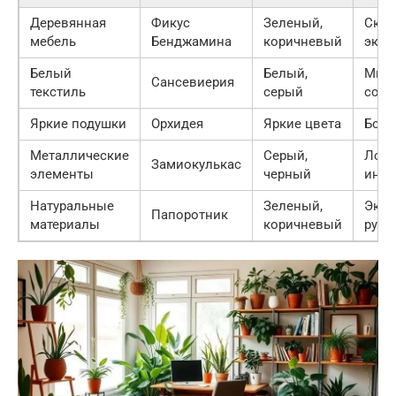
Деревянная
Фикус
Зеленый,
Скан
мебель
Бенджамина
коричневый
эко-
Белый
Белый,
Мини
Сансевиерия
текстиль
серый
сов
Яркие подушки
Орхидея
Яркие цвета
Бохо
Металлические
Серый,
Лофт
Замиокулькас
элементы
черный
инда
Натуральные
Зеленый,
Эко-
Папоротник
материалы
коричневый
руст