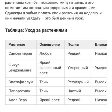
растениям хотя бы несколько минут в день, и это
помогает им оставаться здоровыми и красивыми.
Однажды я забыл полить свои растения на неделю, и
они начали увядать – это был ценный урок.
Таблица: Уход за растениями
Растение
Освещение
Полив
Влажнос
Сансевиерия
Любое
Редкий
Низкая
Яркий
Фикус
рассеянный
Умеренный
Умеренн
Бенджамина
свет
Спатифиллум
Тень
Регулярный
Высокая
Папоротник
Тень
Частый
Высокая
Алоэ Вера
Яркий свет
Редкий
Низкая