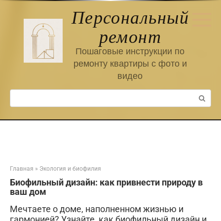
Перейти
Персональный
к
контенту
ремонт
Пошаговые инструкции по
ремонту квартиры с фото и
видео
Поиск:
Главная
»
Экология и биофилия
Биофильный дизайн: как привнести природу в
ваш дом
Мечтаете о доме, наполненном жизнью и
гармонией? Узнайте, как биофильный дизайн и