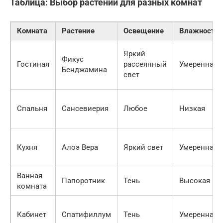
Таблица: Выбор растений для разных комнат
Комната
Растение
Освещение
Влажность
Яркий
Фикус
Гостиная
рассеянный
Умеренная
Бенджамина
свет
Спальня
Сансевиерия
Любое
Низкая
Кухня
Алоэ Вера
Яркий свет
Умеренная
Ванная
Папоротник
Тень
Высокая
комната
Кабинет
Спатифиллум
Тень
Умеренная