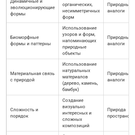
Динамичные и
органических,
Природные
эволюционирующие
несимметричных
аналоги
формы
форм
Использование
узоров и форм,
Биоморфные
Природные
напоминающих
формы и паттерны
аналоги
природные
объекты
Использование
натуральных
Материальная связь
Природные
материалов
с природой
аналоги
(дерево, камень,
бамбук)
Создание
визуально
Сложность и
Природа
интересных и
порядок
пространств
сложных
композиций