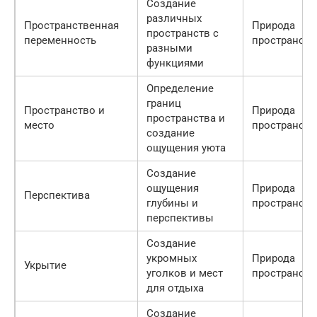
Создание
различных
Пространственная
Природа
пространств с
переменность
пространств
разными
функциями
Определение
границ
Пространство и
Природа
пространства и
место
пространств
создание
ощущения уюта
Создание
ощущения
Природа
Перспектива
глубины и
пространств
перспективы
Создание
укромных
Природа
Укрытие
уголков и мест
пространств
для отдыха
Создание