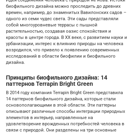
Идея соединения человека с природой не нова. Истоки
биофильного дизайна можно проследить до древних
времен, например, до знаменитых Вавилонских садов –
одного из семи чудес света. Эти сады представляли
собой многоуровневые террасы с пышной
растительностью, создавая оазис спокойствия и
красоты в центре города. В XX веке, с развитием науки и
урбанизации, интерес к влиянию природы на человека
возродился, что привело к появлению современных
исследований в области биофилии и биофильного
дизайна.
Принципы биофильного дизайна: 14
паттернов Terrapin Bright Green
В 2014 году компания Terrapin Bright Green представила
14 паттернов биофильного дизайна, которые стали
основополагающими в этой области. Эти паттерны
описывают различные способы интеграции природных
элементов в интерьер, направленные на
удовлетворение врожденных потребностей человека в
связи с природой. Они разделены на три основные