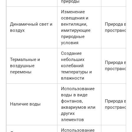
природы
Изменение
освещения и
Динамичный свет и
вентиляции,
Природа в
воздух
имитирующее
пространств
природные
условия
Создание
Термальные и
небольших
Природа в
воздушные
колебаний
пространств
перемены
температуры и
влажности
Использование
воды в виде
фонтанов,
Природа в
Наличие воды
аквариумов или
пространств
других
элементов
Использование