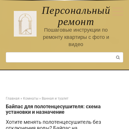
Перейти
Персональный
к
контенту
ремонт
Пошаговые инструкции по
ремонту квартиры с фото и
видео
Поиск:
Главная
»
Комнаты
»
Ванная и туалет
Байпас для полотенцесушителя: схема
установки и назначение
Хотите менять полотенцесушитель без
отключения воды? Байпас на