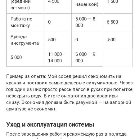
(средний
4 500
1 500
наценкой)
сегмент)
Работа по
5 000 — 8
0
6 500
монтажу
000
Аренда
500
0
-500
инструмента
11 000 —
6 000 — 9
5 000
14 000
000
Пример из опыта: Мой сосед решил сэкономить на
кранах и поставил самые дешевые силуминовые. Через
год один из них просто рассыпался в руках при попытке
перекрыть воду. В итоге он затопил две квартиры
снизу. Экономия должна быть разумной — на запорной
арматуре не экономят.
Уход и эксплуатация системы
После завершения работ я рекомендую раз в полгода