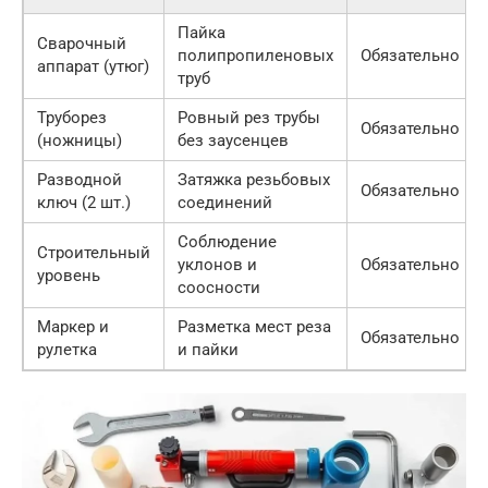
Пайка
Сварочный
полипропиленовых
Обязательно
аппарат (утюг)
труб
Труборез
Ровный рез трубы
Обязательно
(ножницы)
без заусенцев
Разводной
Затяжка резьбовых
Обязательно
ключ (2 шт.)
соединений
Соблюдение
Строительный
уклонов и
Обязательно
уровень
соосности
Маркер и
Разметка мест реза
Обязательно
рулетка
и пайки