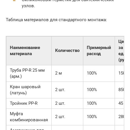
узлов.
Таблица материалов для стандартного монтажа:
Цена
Наименование
Примерный
за
Количество
материала
расход
ед.
(руб.)
Труба PP-R 25 мм
2 м
100%
150
(арм.)
Кран шаровый
2 шт.
100%
850
(латунь)
Тройник PP-R
2 шт.
100%
45
Муфта
2 шт.
100%
280
комбинированная