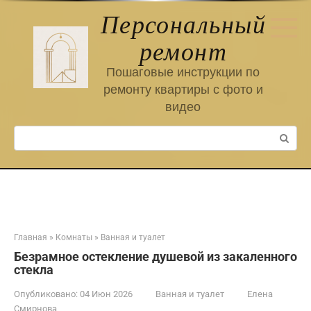
Перейти
Персональный
к
контенту
ремонт
Пошаговые инструкции по
ремонту квартиры с фото и
видео
Поиск:
Главная
»
Комнаты
»
Ванная и туалет
Безрамное остекление душевой из закаленного
стекла
Опубликовано:
04 Июн 2026
Ванная и туалет
Елена
Смирнова