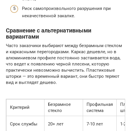
Риск самопроизвольного разрушения при
некачественной закалке.
Сравнение с альтернативными
вариантами
Часто заказчики выбирают между безрамным стеклом
и каркасными перегородками. Каркас дешевле, но в
алюминиевом профиле постоянно застаивается вода,
что ведет к появлению черной плесени, которую
практически невозможно вычистить. Пластиковые
шторки — это временный вариант, они быстро теряют
вид и выглядят дешево.
Безрамное
Профильная
Плас
Критерий
стекло
система
штор
Срок службы
20+ лет
7-10 лет
1-2 г