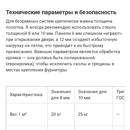
Технические параметры и безопасность
Для безрамных систем критически важна толщина
полотна. Я всегда рекомендую использовать стекло
толщиной 8 или 10 мм. Панели 6 мм слишком «играют»
при открывании двери, а 12 мм создают избыточную
нагрузку на петли, что приводит к их быстрому
провисанию. Важным параметром является обработка
кромки — она должна быть полированной
(еврокромка), чтобы исключить сколы и трещины в
местах крепления фурнитуры.
Значение
Значение для
Требо
Характеристика
для 8 мм
10 мм
ГОСТ
Вес 1 м²
20 кг
25 кг
—