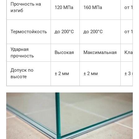
Прочность на
120 МПа
160 МПа
от 12
изгиб
Термостойкость
до 200°C
до 200°C
от 150
Ударная
Высокая
Максимальная
Класс
прочность
Допуск по
± 2 мм
± 2 мм
± 3 мм
высоте