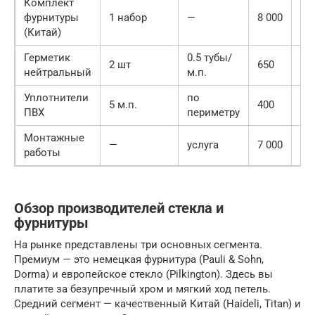
Комплект
8
фурнитуры
1 набор
—
8 000
00
(Китай)
Герметик
0.5 тубы/
1
2 шт
650
нейтральный
м.п.
30
Уплотнители
по
2
5 м.п.
400
ПВХ
периметру
00
Монтажные
7
—
услуга
7 000
работы
00
Обзор производителей стекла и
фурнитуры
На рынке представлены три основных сегмента.
Премиум — это немецкая фурнитура (Pauli & Sohn,
Dorma) и европейское стекло (Pilkington). Здесь вы
платите за безупречный хром и мягкий ход петель.
Средний сегмент — качественный Китай (Haideli, Titan) и