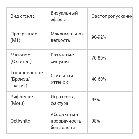
Визуальный
Вид стекла
Светопропускание
эффект
Прозрачное
Максимальная
90-92%
(М1)
легкость
Матовое
Размытые
70-80%
(Сатинат)
силуэты
Тонированное
Стильный
(Бронза/
40-60%
оттенок
Графит)
Рифленое
Игра света,
85%
(Moru)
фактура
Абсолютная
Optiwhite
прозрачность
98%
без зелени