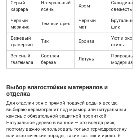
Серый
Натуральный
Скандинавс
Хром
каррара
ясень
свежесть
Черный
Черный
Брутальный
Темный орех
маркина
мат
шик
Бежевый
Уют и эко-
Тик
Бронза
травертин
стиль
Зеленый
Светлая
Природный
Латунь
гватемала
береза
модернизм
Выбор влагостойких материалов и
отделка
Для отделки зон с прямой подачей воды я всегда
выбираю керамогранит под мрамор или натуральный
камень с обязательной защитной пропиткой.
Натуральное дерево в ванной — это всегда риск,
поэтому важно использовать только термодревесину
или экзотические породы, такие как тик и ироко. Я