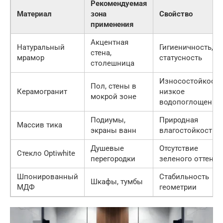
Рекомендуемая
Материал
зона
Свойство
применения
Акцентная
Натуральный
Гигиеничность,
стена,
мрамор
статусность
столешница
Износостойкость
Пол, стены в
Керамогранит
низкое
мокрой зоне
водопоглощение
Подиумы,
Природная
Массив тика
экраны ванн
влагостойкость
Душевые
Отсутствие
Стекло Optiwhite
перегородки
зеленого оттенка
Шпонированный
Стабильность
Шкафы, тумбы
МДФ
геометрии