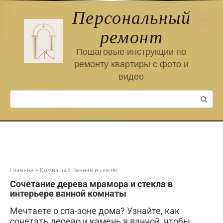
Перейти
Персональный
к
контенту
ремонт
Пошаговые инструкции по
ремонту квартиры с фото и
видео
Поиск:
Главная
»
Комнаты
»
Ванная и туалет
Сочетание дерева мрамора и стекла в
интерьере ванной комнаты
Мечтаете о спа-зоне дома? Узнайте, как
сочетать дерево и камень в ванной, чтобы