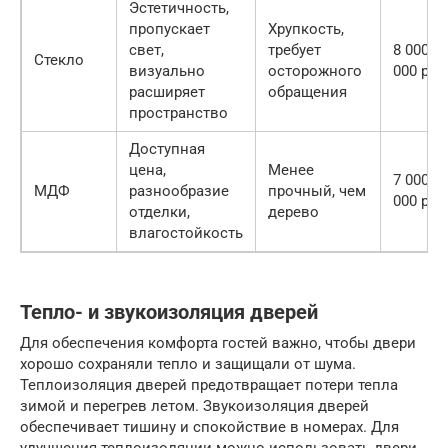
Эстетичность,
пропускает
Хрупкость,
свет,
требует
8 000 —
Стекло
визуально
осторожного
000 руб.
расширяет
обращения
пространство
Доступная
цена,
Менее
7 000 —
МДФ
разнообразие
прочный, чем
000 руб.
отделки,
дерево
влагостойкость
Тепло- и звукоизоляция дверей
Для обеспечения комфорта гостей важно, чтобы двери
хорошо сохраняли тепло и защищали от шума.
Теплоизоляция дверей предотвращает потери тепла
зимой и перегрев летом. Звукоизоляция дверей
обеспечивает тишину и спокойствие в номерах. Для
улучшения теплоизоляции можно использовать двери