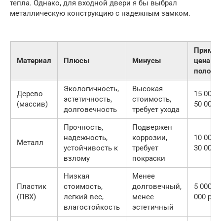
тепла. Однако, для входной двери я бы выбрал
металлическую конструкцию с надежным замком.
Пример
Материал
Плюсы
Минусы
цена (з
полотн
Экологичность,
Высокая
Дерево
15 000 
эстетичность,
стоимость,
(массив)
50 000 р
долговечность
требует ухода
Прочность,
Подвержен
надежность,
коррозии,
10 000 
Металл
устойчивость к
требует
30 000 р
взлому
покраски
Низкая
Менее
Пластик
стоимость,
долговечный,
5 000 —
(ПВХ)
легкий вес,
менее
000 руб.
влагостойкость
эстетичный