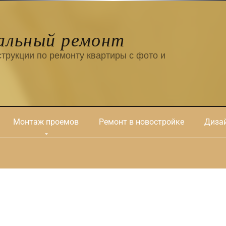
альный ремонт
трукции по ремонту квартиры с фото и
Монтаж проемов
Ремонт в новостройке
Дизай