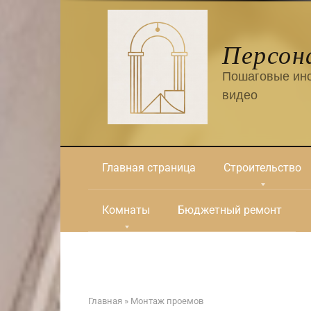
Перейти
к
контенту
Персон
Пошаговые инс
видео
Главная страница
Строительство
Комнаты
Бюджетный ремонт
Главная
»
Монтаж проемов