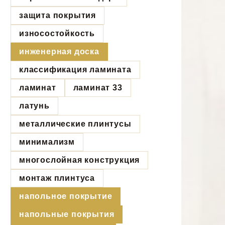
защита покрытия
износостойкость
инженерная доска
классификация ламината
ламинат
ламинат 33
латунь
металлические плинтусы
минимализм
многослойная конструкция
монтаж плинтуса
напольное покрытие
напольные покрытия