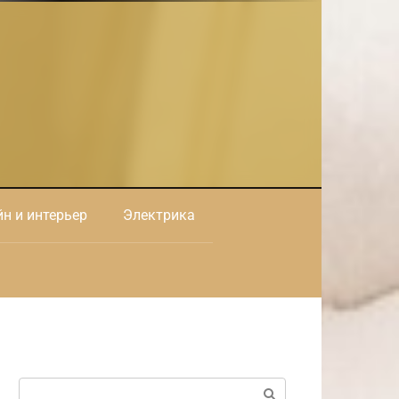
н и интерьер
Электрика
Поиск: