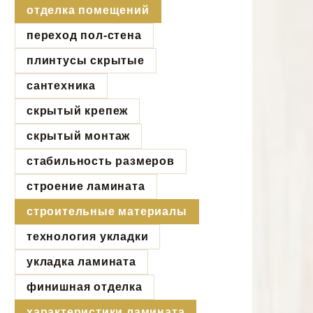
отделка помещений
переход пол-стена
плинтусы скрытые
сантехника
скрытый крепеж
скрытый монтаж
стабильность размеров
строение ламината
строительные материалы
технология укладки
укладка ламината
финишная отделка
характеристики ламината