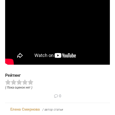
Рейтинг
( Пока оценок нет )
0
Елена Смирнова
/ автор статьи