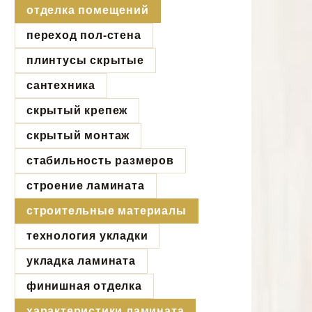
отделка помещений
переход пол-стена
плинтусы скрытые
сантехника
скрытый крепеж
скрытый монтаж
стабильность размеров
строение ламината
строительные материалы
технология укладки
укладка ламината
финишная отделка
характеристики ламината