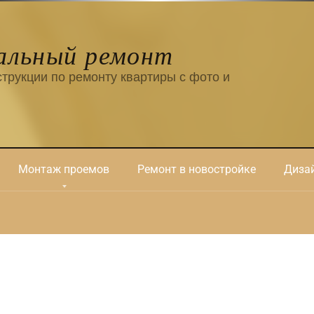
альный ремонт
трукции по ремонту квартиры с фото и
Монтаж проемов
Ремонт в новостройке
Дизай