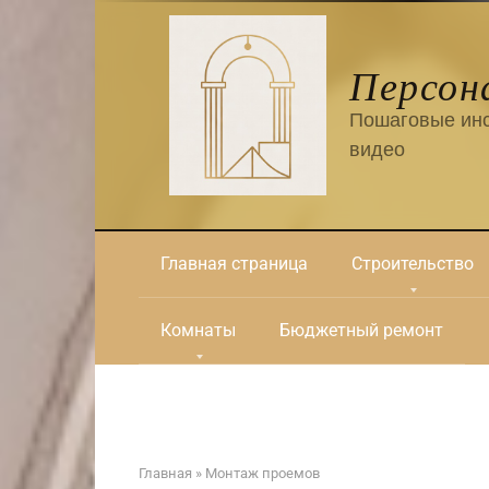
Перейти
к
контенту
Персон
Пошаговые инс
видео
Главная страница
Строительство
Комнаты
Бюджетный ремонт
Главная
»
Монтаж проемов