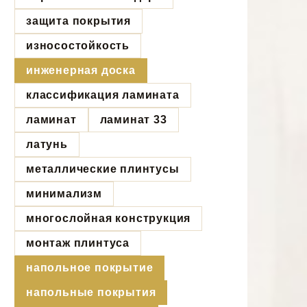
защита покрытия
износостойкость
инженерная доска
классификация ламината
ламинат
ламинат 33
латунь
металлические плинтусы
минимализм
многослойная конструкция
монтаж плинтуса
напольное покрытие
напольные покрытия