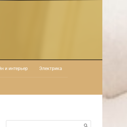
н и интерьер
Электрика
Поиск: