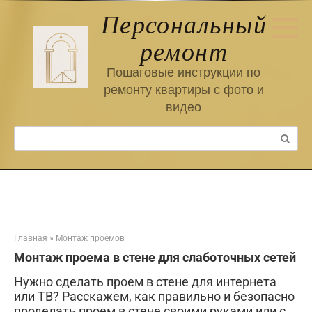
Перейти
Персональный
к
контенту
ремонт
Пошаговые инструкции по
ремонту квартиры с фото и
видео
Поиск:
Главная
»
Монтаж проемов
Монтаж проема в стене для слаботочных сетей
Нужно сделать проем в стене для интернета
или ТВ? Расскажем, как правильно и безопасно
проделать проем в стене своими руками или с