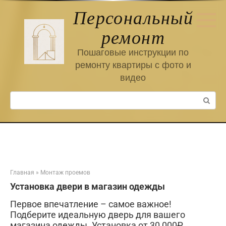
Перейти
Персональный
к
контенту
ремонт
Пошаговые инструкции по
ремонту квартиры с фото и
видео
Поиск:
Главная
»
Монтаж проемов
Установка двери в магазин одежды
Первое впечатление – самое важное!
Подберите идеальную дверь для вашего
магазина одежды. Установка от 30 000₽.