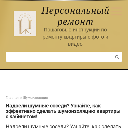
Перейти
Персональный
к
контенту
ремонт
Пошаговые инструкции по
ремонту квартиры с фото и
видео
Поиск:
Главная
»
Шумоизоляция
Надоели шумные соседи? Узнайте, как
эффективно сделать шумоизоляцию квартиры
с кабинетом!
Надоели шумные соседи? Узнайте, как сделать