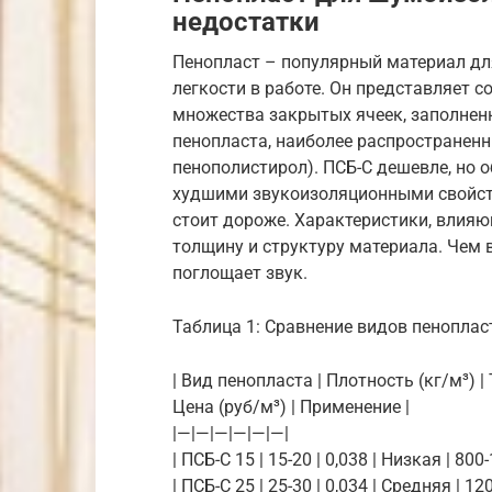
недостатки
Пенопласт – популярный материал дл
легкости в работе. Он представляет 
множества закрытых ячеек, заполнен
пенопласта, наиболее распространен
пенополистирол). ПСБ-С дешевле, но 
худшими звукоизоляционными свойств
стоит дороже. Характеристики, влия
толщину и структуру материала. Чем 
поглощает звук.
Таблица 1: Сравнение видов пеноплас
| Вид пенопласта | Плотность (кг/м³) 
Цена (руб/м³) | Применение |
|—|—|—|—|—|—|
| ПСБ-С 15 | 15-20 | 0,038 | Низкая | 80
| ПСБ-С 25 | 25-30 | 0,034 | Средняя | 1