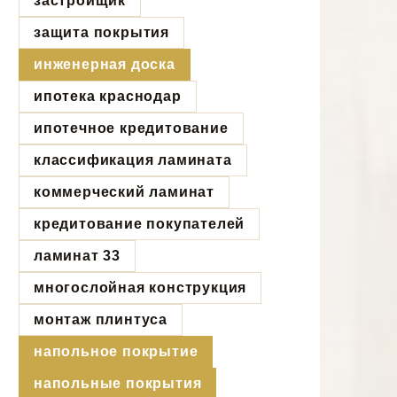
застройщик
защита покрытия
инженерная доска
ипотека краснодар
ипотечное кредитование
классификация ламината
коммерческий ламинат
кредитование покупателей
ламинат 33
многослойная конструкция
монтаж плинтуса
напольное покрытие
напольные покрытия