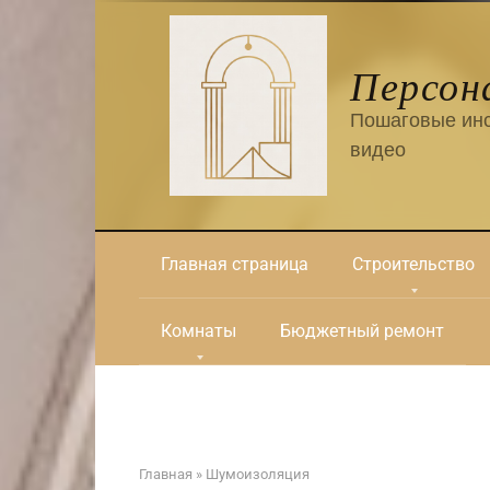
Перейти
к
контенту
Персон
Пошаговые инс
видео
Главная страница
Строительство
Комнаты
Бюджетный ремонт
Главная
»
Шумоизоляция