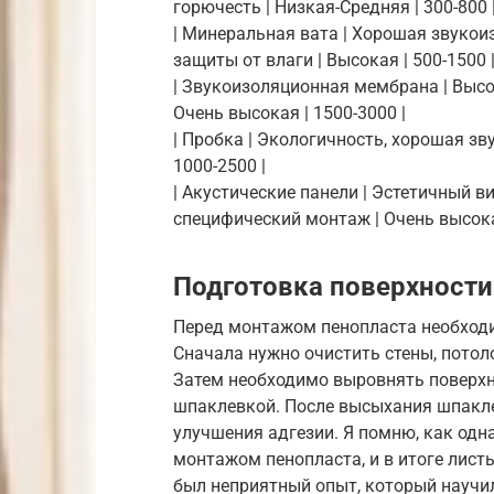
горючесть | Низкая-Средняя | 300-800 
| Минеральная вата | Хорошая звукоиз
защиты от влаги | Высокая | 500-1500 
| Звукоизоляционная мембрана | Высо
Очень высокая | 1500-3000 |
| Пробка | Экологичность, хорошая зв
1000-2500 |
| Акустические панели | Эстетичный в
специфический монтаж | Очень высокая
Подготовка поверхности
Перед монтажом пенопласта необходи
Сначала нужно очистить стены, потоло
Затем необходимо выровнять поверхн
шпаклевкой. После высыхания шпакле
улучшения адгезии. Я помню, как одн
монтажом пенопласта, и в итоге лист
был неприятный опыт, который научил