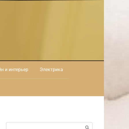
н и интерьер
Электрика
Поиск: