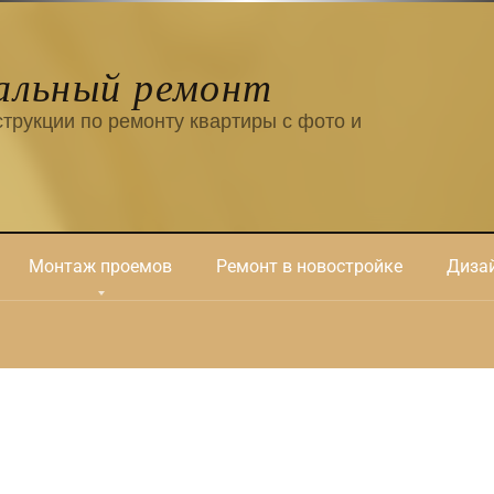
альный ремонт
трукции по ремонту квартиры с фото и
Монтаж проемов
Ремонт в новостройке
Дизай