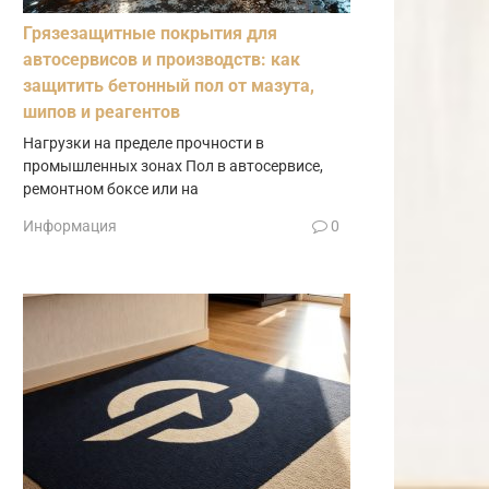
Грязезащитные покрытия для
автосервисов и производств: как
защитить бетонный пол от мазута,
шипов и реагентов
Нагрузки на пределе прочности в
промышленных зонах Пол в автосервисе,
ремонтном боксе или на
Информация
0