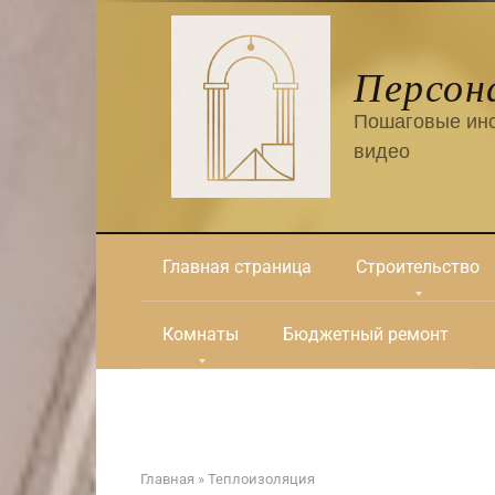
Перейти
к
контенту
Персон
Пошаговые инс
видео
Главная страница
Строительство
Комнаты
Бюджетный ремонт
Главная
»
Теплоизоляция