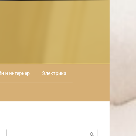
н и интерьер
Электрика
Поиск: