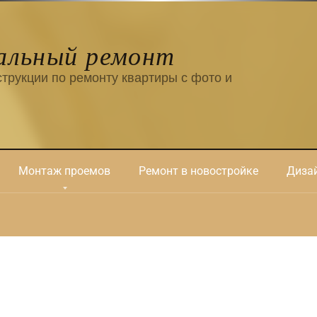
альный ремонт
трукции по ремонту квартиры с фото и
Монтаж проемов
Ремонт в новостройке
Дизай