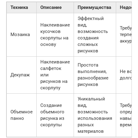
Техника
Описание
Преимущества
Недост
Эффектный
Наклеивание
вид,
Требует
кусочков
возможность
Мозаика
терпени
скорлупы на
создания
аккурат
основу
сложных
рисунков
Наклеивание
Простота
салфеток
выполнения,
Не всег
Декупаж
или
разнообразие
долгов
рисунков на
рисунков
скорлупу
Уникальный
Создание
вид,
Требует
Объемное
объемного
возможность
опреде
панно
рисунка из
использования
навыко
скорлупы
разных
времен
материалов