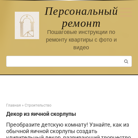
Перейти
Персональный
к
контенту
ремонт
Пошаговые инструкции по
ремонту квартиры с фото и
видео
Поиск:
Главная
»
Строительство
Декор из яичной скорлупы
Преобразите детскую комнату! Узнайте, как из
обычной яичной скорлупы создать
удивительный декор, развивающий творчество