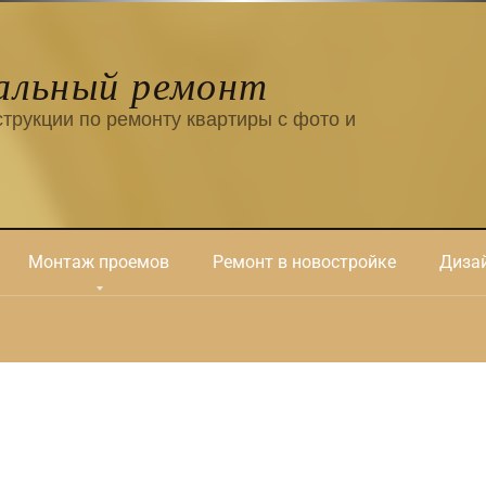
альный ремонт
трукции по ремонту квартиры с фото и
Монтаж проемов
Ремонт в новостройке
Дизай