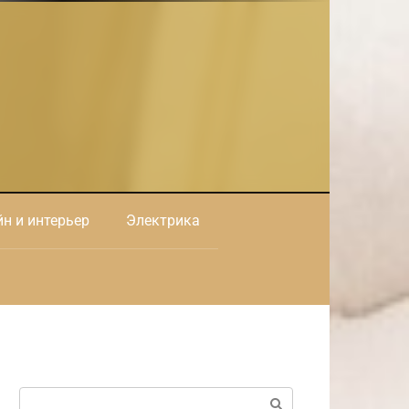
н и интерьер
Электрика
Поиск: