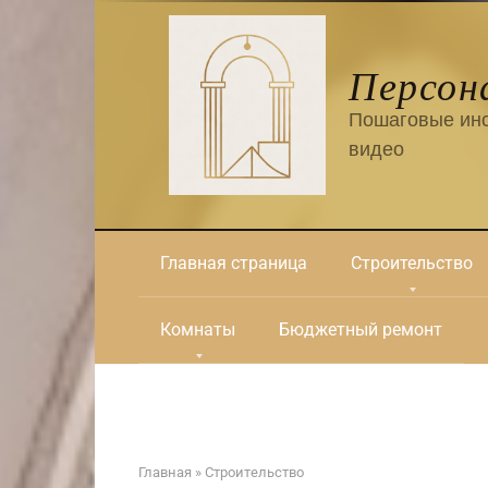
Перейти
к
контенту
Персон
Пошаговые инс
видео
Главная страница
Строительство
Комнаты
Бюджетный ремонт
Главная
»
Строительство