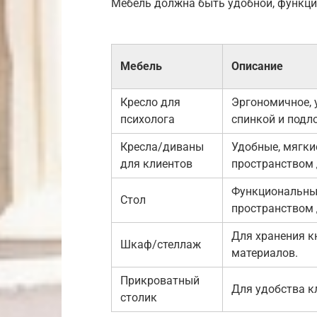
Мебель должна быть удобной, функци
Мебель
Описание
Кресло для
Эргономичное, 
психолога
спинкой и подл
Кресла/диваны
Удобные, мягки
для клиентов
пространством 
Функциональны
Стол
пространством 
Для хранения к
Шкаф/стеллаж
материалов.
Прикроватный
Для удобства к
столик