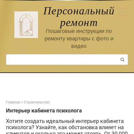
Перейти
Персональный
к
контенту
ремонт
Пошаговые инструкции по
ремонту квартиры с фото и
видео
Поиск:
Главная
»
Строительство
Интерьер кабинета психолога
Хотите создать идеальный интерьер кабинета
психолога? Узнайте, как обстановка влияет на
клиентов и сколько это может стоить. От 30 000