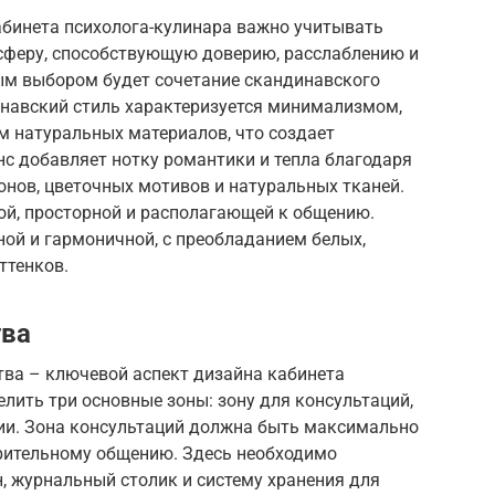
абинета психолога-кулинара важно учитывать
сферу, способствующую доверию, расслаблению и
ным выбором будет сочетание скандинавского
инавский стиль характеризуется минимализмом,
 натуральных материалов, что создает
с добавляет нотку романтики и тепла благодаря
онов, цветочных мотивов и натуральных тканей.
й, просторной и располагающей к общению.
ой и гармоничной, с преобладанием белых,
ттенков.
тва
ва – ключевой аспект дизайна кабинета
лить три основные зоны: зону для консультаций,
ции. Зона консультаций должна быть максимально
рительному общению. Здесь необходимо
, журнальный столик и систему хранения для