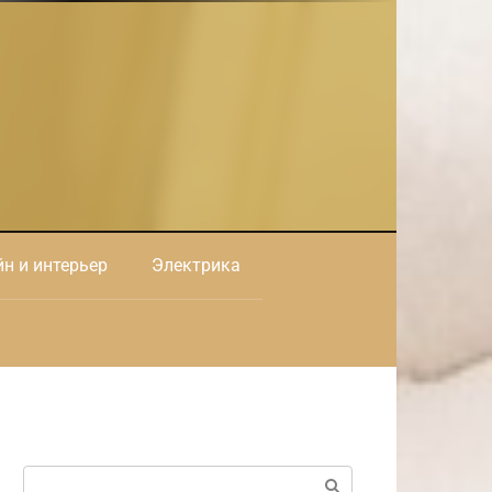
н и интерьер
Электрика
Поиск: