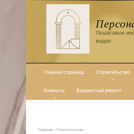
Перейти
к
контенту
Персон
Пошаговые инс
видео
Главная страница
Строительство
Комнаты
Бюджетный ремонт
Главная
»
Строительство