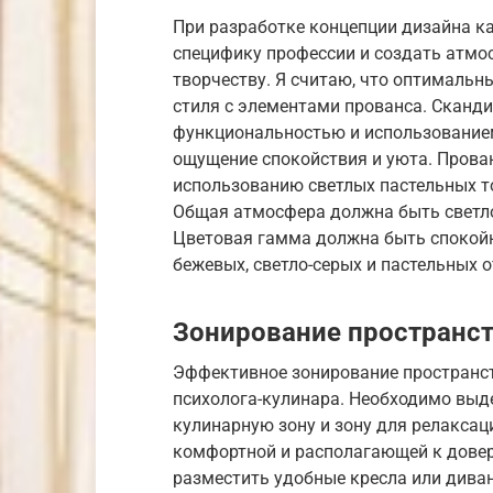
При разработке концепции дизайна к
специфику профессии и создать атмо
творчеству. Я считаю, что оптималь
стиля с элементами прованса. Сканд
функциональностью и использованием
ощущение спокойствия и уюта. Прован
использованию светлых пастельных т
Общая атмосфера должна быть светло
Цветовая гамма должна быть спокойн
бежевых, светло-серых и пастельных о
Зонирование пространс
Эффективное зонирование пространст
психолога-кулинара. Необходимо выде
кулинарную зону и зону для релакса
комфортной и располагающей к дове
разместить удобные кресла или диван