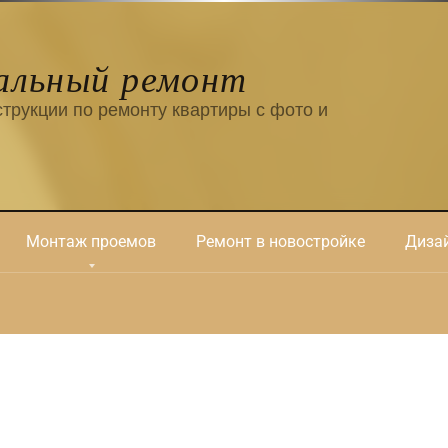
альный ремонт
трукции по ремонту квартиры с фото и
Монтаж проемов
Ремонт в новостройке
Дизай