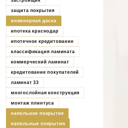
застройщик
защита покрытия
инженерная доска
ипотека краснодар
ипотечное кредитование
классификация ламината
коммерческий ламинат
кредитование покупателей
ламинат 33
многослойная конструкция
монтаж плинтуса
напольное покрытие
напольные покрытия