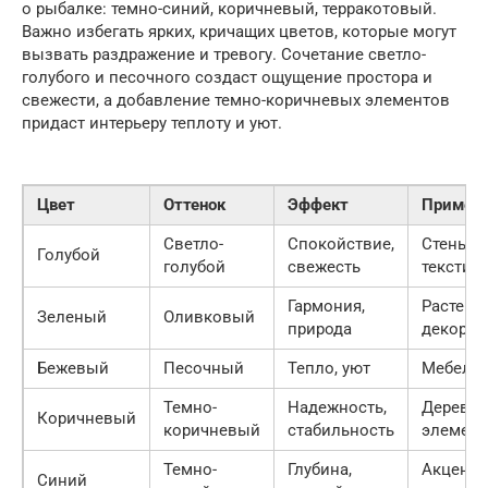
о рыбалке: темно-синий, коричневый, терракотовый.
Важно избегать ярких, кричащих цветов, которые могут
вызвать раздражение и тревогу. Сочетание светло-
голубого и песочного создаст ощущение простора и
свежести, а добавление темно-коричневых элементов
придаст интерьеру теплоту и уют.
Цвет
Оттенок
Эффект
Примен
Светло-
Спокойствие,
Стены,
Голубой
голубой
свежесть
текстил
Гармония,
Растения
Зеленый
Оливковый
природа
декор
Бежевый
Песочный
Тепло, уют
Мебель,
Темно-
Надежность,
Деревя
Коричневый
коричневый
стабильность
элемен
Темно-
Глубина,
Акценты
Синий