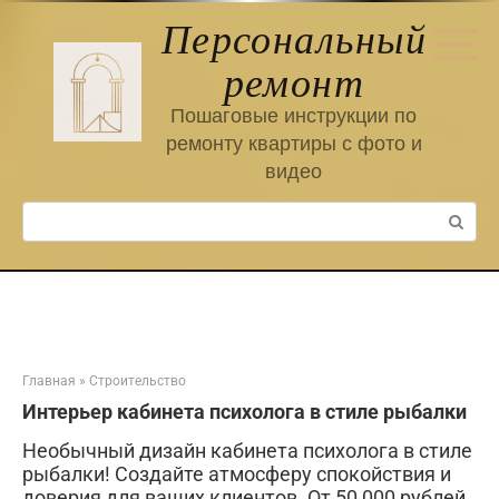
Перейти
Персональный
к
контенту
ремонт
Пошаговые инструкции по
ремонту квартиры с фото и
видео
Поиск:
Главная
»
Строительство
Интерьер кабинета психолога в стиле рыбалки
Необычный дизайн кабинета психолога в стиле
рыбалки! Создайте атмосферу спокойствия и
доверия для ваших клиентов. От 50 000 рублей