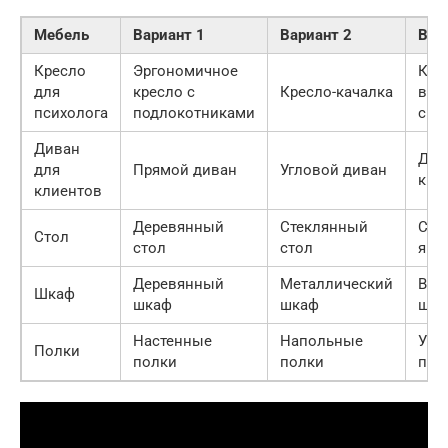
Мебель
Вариант 1
Вариант 2
Вар
Кресло
Эргономичное
Кре
для
кресло с
Кресло-качалка
выс
психолога
подлокотниками
спи
Диван
Див
для
Прямой диван
Угловой диван
кро
клиентов
Деревянный
Стеклянный
Сто
Стол
стол
стол
ящи
Деревянный
Металлический
Вст
Шкаф
шкаф
шкаф
шка
Настенные
Напольные
Угл
Полки
полки
полки
пол