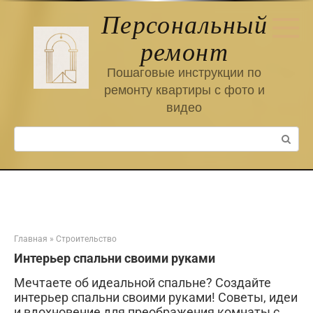
Перейти
Персональный
к
контенту
ремонт
Пошаговые инструкции по
ремонту квартиры с фото и
видео
Поиск:
Главная
»
Строительство
Интерьер спальни своими руками
Мечтаете об идеальной спальне? Создайте
интерьер спальни своими руками! Советы, идеи
и вдохновение для преображения комнаты с