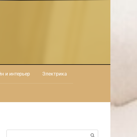
н и интерьер
Электрика
Поиск: