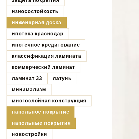
защита покрытия
износостойкость
инженерная доска
ипотека краснодар
ипотечное кредитование
классификация ламината
коммерческий ламинат
ламинат 33
латунь
минимализм
многослойная конструкция
напольное покрытие
напольные покрытия
новостройки