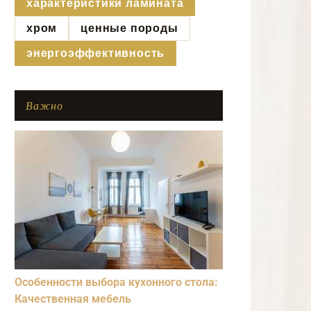
характеристики ламината
хром
ценные породы
энергоэффективность
Важно
Особенности выбора кухонного стола:
Качественная мебель