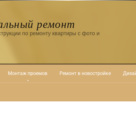
альный ремонт
трукции по ремонту квартиры с фото и
Монтаж проемов
Ремонт в новостройке
Дизай