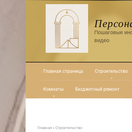
Перейти
к
контенту
Персон
Пошаговые инс
видео
Главная страница
Строительство
Комнаты
Бюджетный ремонт
Главная
»
Строительство