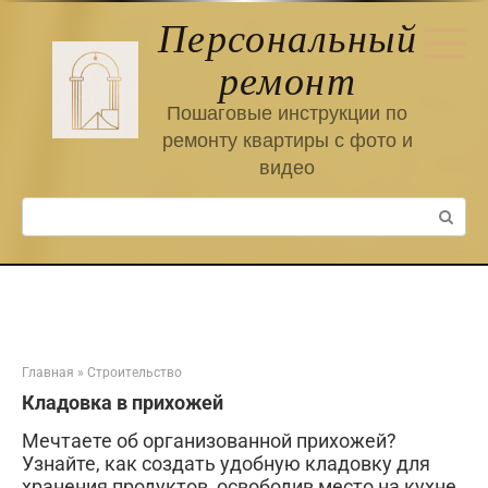
Перейти
Персональный
к
контенту
ремонт
Пошаговые инструкции по
ремонту квартиры с фото и
видео
Поиск:
Главная
»
Строительство
Кладовка в прихожей
Мечтаете об организованной прихожей?
Узнайте, как создать удобную кладовку для
хранения продуктов, освободив место на кухне