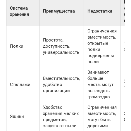
Пр
Система
ст
Преимущества
Недостатки
хранения
(за
ко
Ограниченная
вместимость,
Простота,
открытые
100
Полки
доступность,
полки
500
универсальность
подвержены
пыли
Занимают
Вместительность,
больше
300
Стеллажи
удобство
места, могут
100
организации
выглядеть
громоздко
Удобство
Ограниченная
хранения мелких
вместимость,
200
Ящики
предметов,
могут быть
800
защита от пыли
дорогими