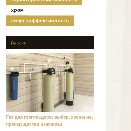
хром
энергоэффективность
Важно
Газ для газгольдера: выбор, хранение,
преимущества и нюансы