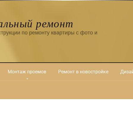
альный ремонт
трукции по ремонту квартиры с фото и
Монтаж проемов
Ремонт в новостройке
Дизай