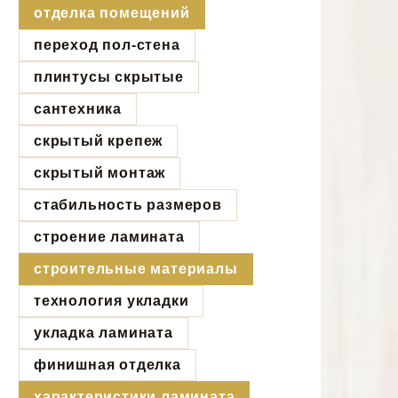
отделка помещений
переход пол-стена
плинтусы скрытые
сантехника
скрытый крепеж
скрытый монтаж
стабильность размеров
строение ламината
строительные материалы
технология укладки
укладка ламината
финишная отделка
характеристики ламината