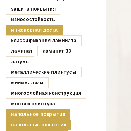
защита покрытия
износостойкость
инженерная доска
классификация ламината
ламинат
ламинат 33
латунь
металлические плинтусы
минимализм
многослойная конструкция
монтаж плинтуса
напольное покрытие
напольные покрытия