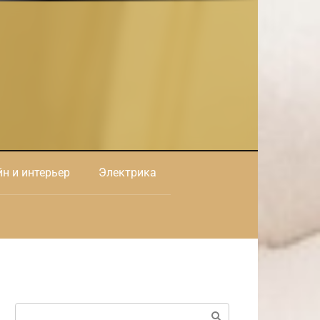
н и интерьер
Электрика
Поиск: