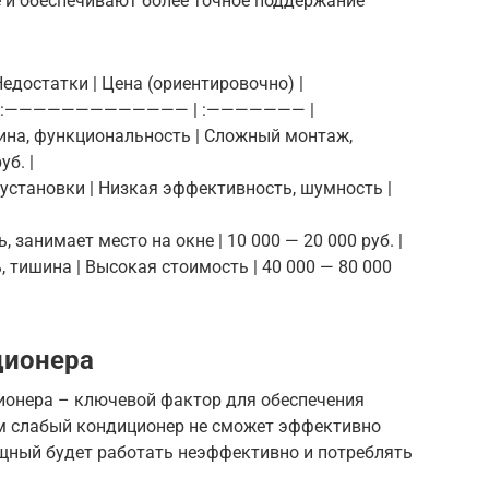
 и обеспечивают более точное поддержание
Недостатки | Цена (ориентировочно) |
| :————————————— | :——————— |
шина, функциональность | Сложный монтаж,
уб. |
 установки | Низкая эффективность, шумность |
, занимает место на окне | 10 000 — 20 000 руб. |
 тишина | Высокая стоимость | 40 000 — 80 000
ционера
онера – ключевой фактор для обеспечения
 слабый кондиционер не сможет эффективно
щный будет работать неэффективно и потреблять