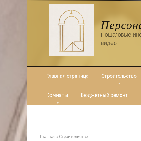
Перейти
к
контенту
Персон
Пошаговые инс
видео
Главная страница
Строительство
Комнаты
Бюджетный ремонт
Главная
»
Строительство