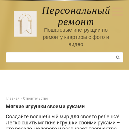
Перейти
Персональный
к
контенту
ремонт
Пошаговые инструкции по
ремонту квартиры с фото и
видео
Поиск:
Главная
»
Строительство
Мягкие игрушки своими руками
Создайте волшебный мир для своего ребенка!
Легко сшить мягкие игрушки своими руками –
это весело, недорого и развивает творчество.