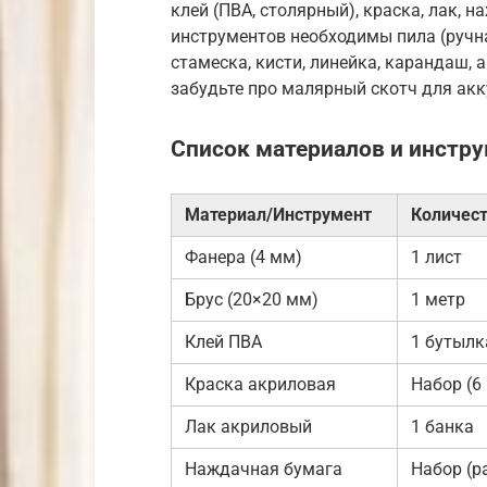
клей (ПВА, столярный), краска, лак, 
инструментов необходимы пила (ручна
стамеска, кисти, линейка, карандаш, 
забудьте про малярный скотч для акк
Список материалов и инстр
Материал/Инструмент
Количес
Фанера (4 мм)
1 лист
Брус (20×20 мм)
1 метр
Клей ПВА
1 бутылк
Краска акриловая
Набор (6
Лак акриловый
1 банка
Наждачная бумага
Набор (р