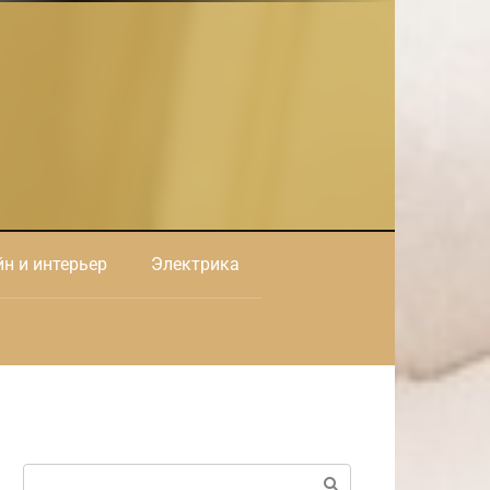
н и интерьер
Электрика
Поиск: