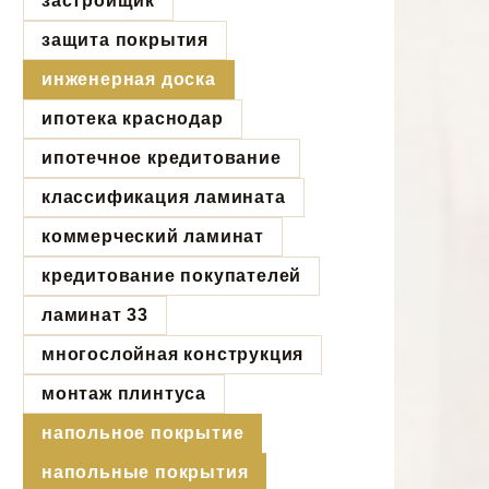
застройщик
защита покрытия
инженерная доска
ипотека краснодар
ипотечное кредитование
классификация ламината
коммерческий ламинат
кредитование покупателей
ламинат 33
многослойная конструкция
монтаж плинтуса
напольное покрытие
напольные покрытия