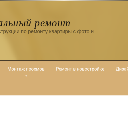
альный ремонт
трукции по ремонту квартиры с фото и
Монтаж проемов
Ремонт в новостройке
Дизай