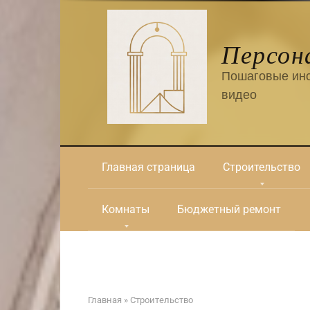
Перейти
к
контенту
Персон
Пошаговые инс
видео
Главная страница
Строительство
Комнаты
Бюджетный ремонт
Главная
»
Строительство