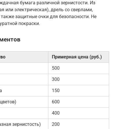
наждачная бумага различной зернистости. Из
я или электрическая), дрель со сверлами,
а также защитные очки для безопасности. Не
уратной покраски.
ументов
тво
Примерная цена (руб.)
500
300
а
150
 цветов)
600
400
азная зернистость)
200