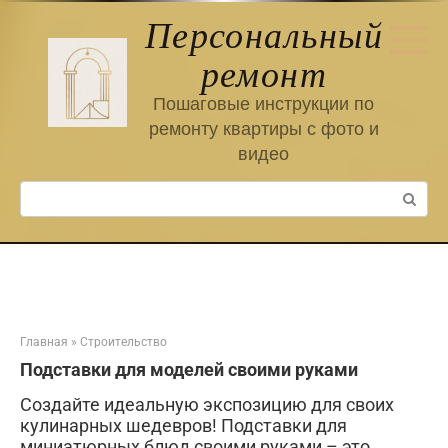
Перейти
Персональный
к
контенту
ремонт
Пошаговые инструкции по
ремонту квартиры с фото и
видео
Поиск:
Главная
»
Строительство
Подставки для моделей своими руками
Создайте идеальную экспозицию для своих
кулинарных шедевров! Подставки для
миниатюрных блюд своими руками – это