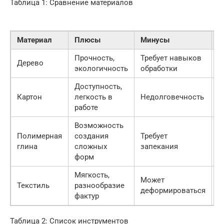
Таблица 1: Сравнение материалов
Материал
Плюсы
Минусы
С
Прочность,
Требует навыков
3
Дерево
экологичность
обработки
р
Доступность,
Картон
легкость в
Недолговечность
5
работе
Возможность
Полимерная
создания
Требует
5
глина
сложных
запекания
р
форм
Мягкость,
Может
2
Текстиль
разнообразие
деформироваться
р
фактур
Таблица 2: Список инструментов